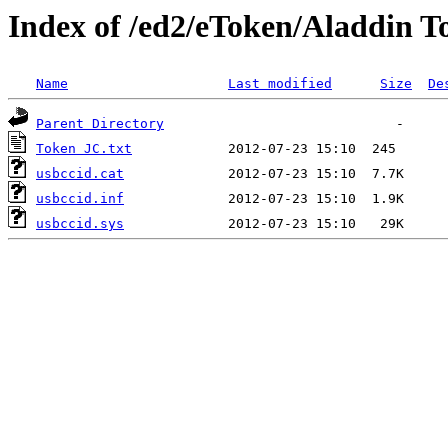
Index of /ed2/eToken/Aladdin 
Name
Last modified
Size
De
Parent Directory
Token JC.txt
usbccid.cat
usbccid.inf
usbccid.sys